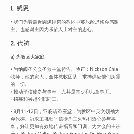
1. 感恩
• 我们为着最近圆满结束的教区中英乐龄退修会感谢
主。也感谢主因为乐龄人士对主的忠心。
2. 代祷
a) 为教区大家庭
• 为纳闽圣公会圣救主堂祷告。牧正：Nickson Chia
牧师，他的家人，全体教牧团队，求神供应他们所需
的一切。
◦ 推动平信徒参与事奉，尤其是青少和儿童事工。
◦ 招募和兴起全职同工。
• 8月11-12日，亚庇诸圣座堂：为教区中英文领袖大
会代祷。祈求主挑旺平信徒为主火热和热心参与事
奉，好让更加有效地传讲福音和门训。为大会的主讲
员： Bishop Melter, Bishop Emeritus Dr. Hwa Yung,