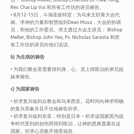
Rev. Chai Lip Vui 和所有工作坊的讲员祷告。
• 8月12-15日，斗湖圣拔特堂：为马来文职青大会代
祷。求神的力量和智慧临到Dean Musa，大会的协调
员，和他的工作委员。求主透过大会主讲员： Bishop
Melter, Bishop John Yeo, Ps. Nicholas Sarasta 和所
有工作坊的讲员向他们说话。
b) 为生病的祷告
• 为我们教会里需要得到身、心、灵上得医治的弟兄姐
妹来祷告。
c) 为国家祷告
• 祈求复兴临到众教会和马来西亚。花时间向神求明确
的复兴异象并且不住地祷告祈求。
• 祈求复兴临到东亚，特别是日本 – 祈求这国家因为战
争时代受到的创伤而得到医治，让神的恩典显露在这
国家。祈求心灵敞开领受福音。