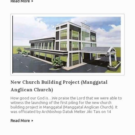
Read More
时在教区内推行有价值的计划，以纾缓和改善教区内所有会友的个
人、社会和经济生活。我们正在认真研究的一个领域是粮食安全/
粮食生产。我们的沙巴州政府一直在鼓励我们这些有闲置土地的人
去种植和/或饲养动物，以减少粮食进口，因为粮食进口的成本逐
年增加。上帝赐给我们，身为沙巴人，富饶肥沃的土地，如果我们
不充分利用，这就是浪费。 福利委员会希望为更多有需要的人得
到祝福，让我们继续为福利委员会全心全意地祷告和在奉献上慷慨
地给以支持。你可以通过你当地的教会参与奉献，使用教会或普通
信封，并注明“福利主日基金”。你亦可透过沙巴教区汇丰银行帐
户：392-013397-001或RHBB银行帐户2101 03 0000 9829转帐，并
注明“福利主日基金，教会名称”。请将您的银行收据发送至
whatsapp @ 016833 3371或电子邮件:lilyliau@gmail.com于教区帐
户部。 愿我们欢欢喜喜地祝福那些需要帮助的人，就像上帝赐予
我们大祝福一样。我和我的委员会要感谢你们对上帝事工忠心的奉
献。感谢赞美主! ! 主内同事, 教区福利和救灾委员会主席
New Church Building Project (Manggatal
Anglican Church)
How good our God is…We praise the Lord that we were able to
witness the launching of the first piling for the new church
building project in Manggatal (Manggatal Anglican Church). It
was officiated by Archbishop Datuk Melter Jiki Tais on 14
February 2022. Glory only be to the name of the Lord! 上帝是多麼
的好…讚美神! 我們見證了孟家達聖公會的新教堂建築工程第一個
Read More
打樁的啟動, […]