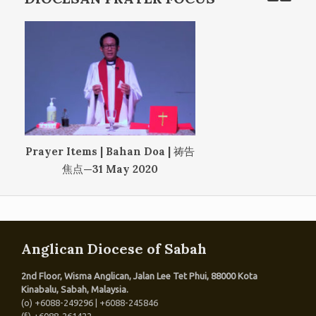
Prayer Items | Bahan Doa | 祷告
焦点—31 May 2020
Anglican Diocese of Sabah
2nd Floor, Wisma Anglican, Jalan Lee Tet Phui, 88000 Kota
Kinabalu, Sabah, Malaysia.
(o) +6088-249296 | +6088-245846