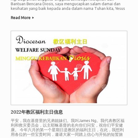
Bantuan Bencana Diosis, saya mengucapkan salam damai dan
kesihatan yang baik kepada anda dalam nama Tuhan kita, Yesus
Kristus. Pada kesempatan sempena Minggu Kebajikan Diosis
yang jatuh pada minggu Ahad pertama bulan Jun ini, saya ingin
Read More
mengambil beberapa saat daripada […]
2022年教区福利主日信息
平安，我在基督里的兄弟姐妹们。我叫James Ng。我代表教区福
利和救灾委员会，以主耶稣基督的名向你们问安，祝你们平安健
康。 今年六月的第一个星期日是教区的福利主日，在此，我想利
用各位的一些宝贵时间，邀请大家一同踏上信心与开拓的短暂旅