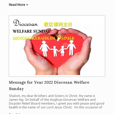
程。我们全能的、永远慈爱上帝的工作和服事，经由上帝忠实的仆
人所建立并在多年中仍在建立的工作和服事，这些工作和服事也随
Read More
着时间的推移变得越来越具有挑战性和旋转性。2020 – 2022年期
间，由于新冠肺炎（Covid-19）疫情，行动管制令（MCO）为我
们对服事我们的主上帝的热诚和奉献带来了新的视角。当我们学习
和采用新的沟通方式时，愿我们的主上帝原谅我们没有通过人身接
触来表达彼此的爱。到目前为止，我们的心渴望要接触每一位，告
诉他们我们仍然关心和爱他们。 我们的福利委员会在整个行动管
制令（MCO）时期特别缺少的一个重要行动是，在沙巴内陆地区
组织医疗/牙科的宣教营。这挫折应该是暂时的，随着新冠肺炎疫
情的逐步好转，这挫折还会持续一段时间。当时机成熟时，我们将
继续我们当下所留下的工作。 沙巴监狱事工 — 福利委员会每年都
发放补助金，支持他们在过去和现在在狱友中的工作和事工。尊重
每位犯人的隐私，我们不能给你任何照片或视频，但我们想鼓励你
们都在你的祷告中记念他们，为我们的Prem Kumar弟兄和他的委
员会祷告，为正在进行的前囚犯和现囚犯的事工祷告。 由山打根
圣米迦勒堂看管的Seguntor福利学校和由兰瑙圣保罗堂看管的昆
达山社区学习中心，目前都是由我们的福利委员会过去几年透过年
度拨款，给予非法劳工的孩子们教育。这两个中心在过去两年的中
断后于2022年恢复运营。 教育 — 福利委员会每年向本地高等院校
的学生提供一次性的助学金，资助10名符合条件的学生（或更多，
视需要而定）。每年以先到先得的方式给予符合资格的申请者。每
Message for Year 2022 Diocesan Welfare
月总收入少于1500令吉的家长均可申请。所有申请表格可以从各
Sunday
自教会的主任牧师得到，所有完成的表格可以提交给当地教会的主
任牧师审查通过，随后，福利委员会会进一步决策，最后取决于我
Shalom, my dear Brothers and Sisters in Christ. My name is
们会督的批准。 经济支援 – 福利委员会为本教区受灾的会友提供
James Ng. On behalf of the Anglican Diocesan Welfare and
各种经济支援。去年，我们也为亚庇兵南邦地区和丹南的水灾灾民
Disaster Relief Board members, I greet you with peace and good
提供了一些资金。去年在新冠肺炎（Covid-19）疫情期间，我们向
health in the name of our Lord Jesus Christ. On this occasion of
教区内有需要的会友和朋友分发了食物篮的援助。与医疗有关的援
our Diocesan Welfare Week which falls on the first Sunday […]
助也将根据具体情况加以考虑。 社区相关项目 – 福利委员会会不