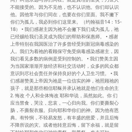
不能接受的。因为不见他，也不认识他。你们却认识
他。因他常与你们同在，也要在你们里面。我不撇下
你们为孤儿，我必到你们这里来。（约翰福音14：15-
18） • 我们感谢主因为祂不会撇下我们成为孤儿，祂
已经赐给我们圣灵成为我们的帮助和保惠师。 • 感谢
上帝特别在我国医治了许多曾经受到新冠病毒感染的
人。我们为着祂的看顾保守免受病毒感染感谢主，因
我们看见多数的病例是受到控制的。 • 我们赞美主因
为当国家渐渐开放经济和社交活动时，众多的民众都
意识到尽社会责任并保持良好的个人卫生习惯。 • 我
们感谢赞美上帝因为祂是一位信实的神，祂照顾祂的
孩子，就是那些相信耶稣并承认祂就是他们生命的主
2. 悔改 个人和全体悔改 耶和华说，虽然如此。你 们
应当禁食，哭泣，悲哀，一心归向我。你们要撕裂心
肠，不撕裂衣服。归向耶和华你们的神。因为他有恩
典。有怜悯，不轻易发怒，有丰盛的慈爱，并且后悔
不降所说的灾。或者他转意后悔，留下余福，就是留