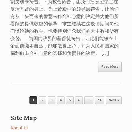
割灵魂来祷告。 ◦ 为教会祷告，让我们把盼望锁定在
复活基督的身上。为上帝殿中的领导层祷告，让他们
有从上头而来的智慧来作合神心意的决定并为他们所
看顾的提供敬虔的领导。求主继续在这疫情期间向他
们谈论祂的教会。也要特别记念我们的大主教和所有
会督。 ◦ 为国内政界的基督徒祷告，让他们能够在上
帝面前谦卑自己，能够敬畏上帝，并为人民和国家的
福利做出合神心意的选择和负责任的决定。 […]
Read More
Post navigation
1
2
3
4
5
6
…
14
Next »
Site Map
About Us