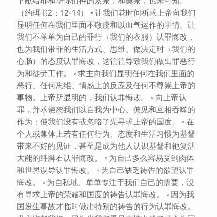
下献给耶和华你们神的素祭，和奠祭，也未可知。
（约珥书2：12-14） • 让我们花时间祈求上帝向我们
显明任何在我们里面不敬虔和以血气运作的事情。让
我们不单单为自己的罪行（我们的衣服）认罪悔改，
也为我们带罪的生活方式、思维、做决定时（我们的
心肠）的态度认罪悔改，这往往导致我们做出罪恶行
为和徒劳工作。 ◦ 求主向我们显明任何在我们里面的
恶行、任何思维、情感上的反应及任何不尊崇上帝的
事物。上帝所显明的，我们认罪悔改。 ◦ 向上帝认
罪，并求饶恕我们以自我为中心、偏见和互相吞噬的
作为；使我们没有或忽略了先寻求上帝的国度。 ◦ 在
个人或集体上若有任何行为、态度和生活习惯为基督
带来不好的见证，甚至是成为他人认识基督和祂复活
大能的绊脚石认罪悔改。 ◦ 为自己多么容易受到肉体
和世界误导认罪悔改。 ◦ 为自己缺乏祷告的欲望认罪
悔改。 ◦ 为自私地、单单专注于我们自己的需要，没
有寻求上帝的荣耀和国度的祷告认罪悔改。 ◦ 因为我
国发生事故才临时做出特别的祷告的行为认罪悔改。