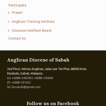
Participate
Prayer
Anglican Training Institute
Diocesan Welfare Board
Contact Us
Anglican Diocese of Sabah
2nd Floor, Wisma Anglican, Jalan Lee Tet Phui, 88000 Kota
Kinabalu, Sabah, Malaysia.
(o) +6088-249296 | +6088-245846
(f) +6088-261422
(e) dosabah@gmail.com
Follow us on Facebook