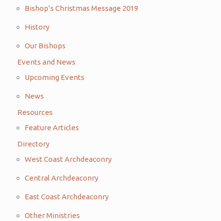
Bishop’s Christmas Message 2019
History
Our Bishops
Events and News
Upcoming Events
News
Resources
Feature Articles
Directory
West Coast Archdeaconry
Central Archdeaconry
East Coast Archdeaconry
Other Ministries