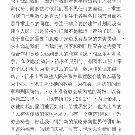
求主饶恕我们，因为当我们看见事情出错了才会为国
家代祷，而多数时候我们看不见任何的差错。 ◦ 求主
向我们显明教会是否太过专注于各种各样的节目而不
是寻求上帝的同在、专注于非必要的建堂计划而没有
建立人民、只是传授知识而不是栽培上帝的子民、专
注于自己的需要而忽略了身边没有基督的失丧灵魂。 •
求主饶恕我们，当我们的国家和列国理应在这需要互
相合作和宽容以达到更大的利益情况下相互争斗和竞
争。 3. 为教会祷告 • 祈求圣灵引导、指引和加强上帝
的子民和领袖为疫情过后的生活、敬拜和见证来谋
略。 • 祈求上帝重整人际关系并重置教会能够以基督
为中心。 • 求主挑旺祂的教会，为教会、为我们的国
家和列国祷告。 • 求主准备教会成为祂的新妇，以备
祂第二次降临。（以弗所书5：26-27） • 向上帝求，
求祂向我们显明祂要如何带给世界复兴；也为上帝的
子民祷告使我们依照祂的方向有一个典范转移。 • 为
教会祷告，好让我们得到新的策略来向世界传讲耶稣
基督的福音。当我们庆祝丰收节，也为以全新面目收